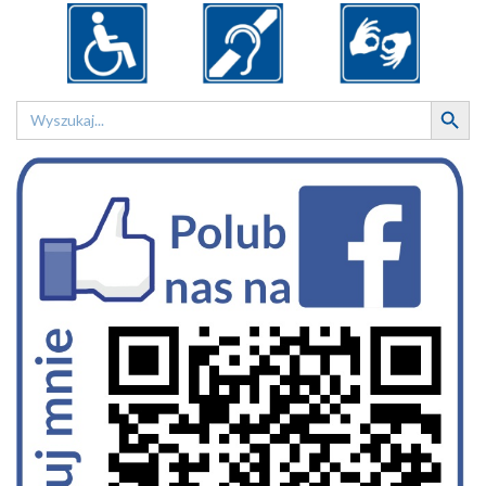
Search Button
Search
for: