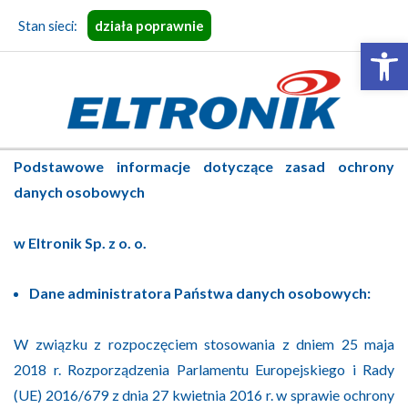
Skip
Stan sieci:
działa poprawnie
to
Open 
content
ELTRONIK
Primary
Podstawowe informacje dotyczące zasad ochrony
Navigation
danych osobowych
Menu
w Eltronik Sp. z o. o.
Dane administratora Państwa danych osobowych:
W związku z rozpoczęciem stosowania z dniem 25 maja
2018 r. Rozporządzenia Parlamentu Europejskiego i Rady
(UE) 2016/679 z dnia 27 kwietnia 2016 r. w sprawie ochrony