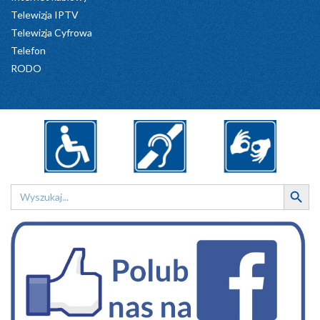
Telewizja IPTV
Telewizja Cyfrowa
Telefon
RODO
Search Button
Search
for: