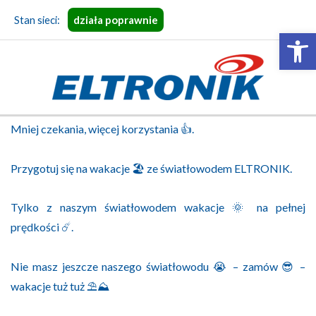
Skip
Stan sieci:
działa poprawnie
to
Open 
content
ELTRONIK
Primary
Mniej czekania, więcej korzystania 👍.
Navigation
Menu
Przygotuj się na wakacje 🏖️ ze światłowodem ELTRONIK.
Tylko z naszym światłowodem wakacje 🌞 na pełnej
prędkości ☄️.
Nie masz jeszcze naszego światłowodu 😭 – zamów 😎 –
wakacje tuż tuż ⛱️⛰️