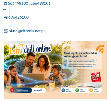
☎️ 566498100 ; 566498101
📲 606426100
📨 biuro@eltronik.net.pl