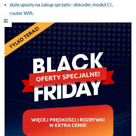
duże upusty na zakup sprzętu : dekoder, moduł CI,
router Wifi.