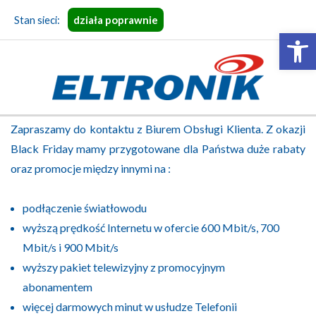
Skip
Stan sieci:
działa poprawnie
to
Open 
content
ELTRONIK
Primary
Zapraszamy do kontaktu z Biurem Obsługi Klienta. Z okazji
Navigation
Black Friday mamy przygotowane dla Państwa duże rabaty
Menu
oraz promocje między innymi na :
podłączenie światłowodu
wyższą prędkość Internetu w ofercie 600 Mbit/s, 700
Mbit/s i 900 Mbit/s
wyższy pakiet telewizyjny z promocyjnym
abonamentem
więcej darmowych minut w usłudze Telefonii