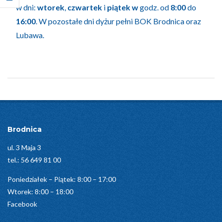
w dni:
wtorek
,
czwartek
i
piątek w
godz. od
8:00
do
16:00
. W pozostałe dni dyżur pełni BOK Brodnica oraz
Lubawa.
2025-
06-
04
Brodnica
ul. 3 Maja 3
tel.:
56 649 81 00
Poniedziałek – Piątek: 8:00 – 17:00
Wtorek: 8:00 – 18:00
Facebook