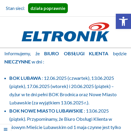
Skip
Stan sieci:
działa poprawnie
to
Open 
content
ELTRONIK
Primary
Informujemy, że
BIURO OBSŁUGI KLIENTA
będzie
Navigation
NIECZYNNE
w dni :
Menu
BOK LUBAWA
: 12.06.2025 (czwartek), 13.06.2025
(piątek), 17.06.2025 (wtorek) i 20.06.2025 (piątek) –
dyżur w te dni pełni BOK Brodnica oraz Nowe Miasto
Lubawskie (za wyjątkiem 13.06.2025 r.).
BOK NOWE MIASTO LUBAWSKIE
: 13.06.2025
(piątek). Przypominamy, że Biuro Obsługi Klienta w
Nowym Mieście Lubawskim od 1 maja czynne jest tylko