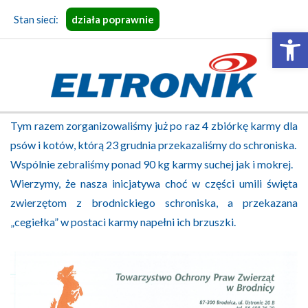
Skip
Stan sieci:
działa poprawnie
to
Open 
content
ELTRONIK
Primary
Tym razem zorganizowaliśmy już po raz 4 zbiórkę karmy dla
Navigation
psów i kotów, którą 23 grudnia przekazaliśmy do schroniska.
Menu
Wspólnie zebraliśmy ponad 90 kg karmy suchej jak i mokrej.
Wierzymy, że nasza inicjatywa choć w części umili święta
zwierzętom z brodnickiego schroniska, a przekazana
„cegiełka” w postaci karmy napełni ich brzuszki.