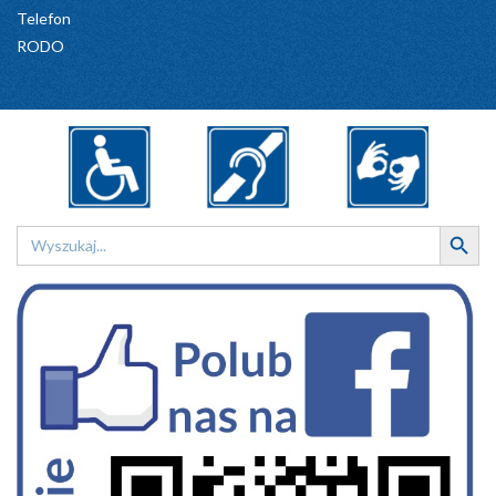
Telefon
RODO
Search Button
Search
for: