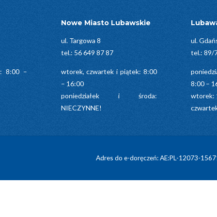
Nowe Miasto Lubawskie
Lubaw
ul. Targowa 8
ul. Gdań
tel.:
56 649 87 87
tel.:
89/
k: 8:00 –
wtorek, czwartek i piątek: 8:00
poniedz
– 16:00
8:00 – 1
poniedziałek i środa:
wtorek: 
NIECZYNNE!
czwartek
Adres do e-doręczeń: AE:PL-12073-156