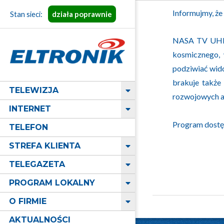
Skip
Informujmy, że
Stan sieci:
działa poprawnie
to
content
NASA TV UHD t
kosmicznego, 
ELTRONIK
podziwiać wid
brakuje także
Primary
TELEWIZJA
rozwojowych a
Navigation
INTERNET
Menu
Program dostę
TELEFON
STREFA KLIENTA
TELEGAZETA
PROGRAM LOKALNY
O FIRMIE
2023-
12-
AKTUALNOŚCI