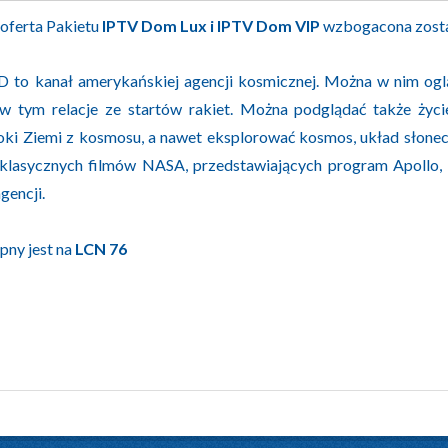
 oferta Pakietu
IPTV Dom Lux i IPTV Dom VIP
wzbogacona zost
o kanał amerykańskiej agencji kosmicznej. Można w nim ogl
w tym relacje ze startów rakiet. Można podglądać także życi
oki Ziemi z kosmosu, a nawet eksplorować kosmos, układ słon
 klasycznych filmów NASA, przedstawiających program Apollo
gencji.
pny jest na
LCN 76