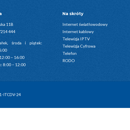
a
Na skróty
ska 11B
Internet światłowodowy
7214 444
Internet kablowy
Telewizja IPTV
iałek, środa i piątek:
Telewizja Cyfrowa
6:00
Telefon
12:00 – 16:00
RODO
: 8:00 – 12:00
71-ITCDV-24