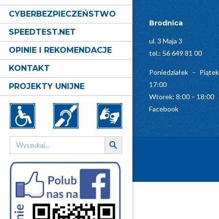
08
CYBERBEZPIECZEŃSTWO
Brodnica
SPEEDTEST.NET
ul. 3 Maja 3
OPINIE I REKOMENDACJE
tel.:
56 649 81 00
KONTAKT
Poniedziałek – Piąte
17:00
PROJEKTY UNIJNE
Wtorek: 8:00 – 18:00
Facebook
Search Button
Search
for: